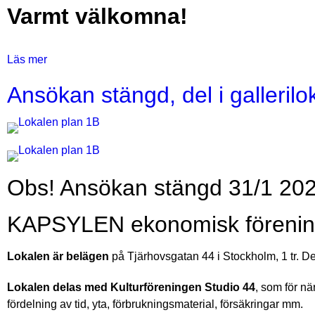
Varmt välkomna!
Läs mer
om
Kapsylens
Ansökan stängd, del i gallerilo
Julmarknad
Bilder
Text
Obs! Ansökan stängd 31/1 202
KAPSYLEN ekonomisk förening s
Lokalen är belägen
på Tjärhovsgatan 44 i Stockholm, 1 tr. D
Lokalen delas med Kulturföreningen Studio 44
, som för n
fördelning av tid, yta, förbrukningsmaterial, försäkringar mm.