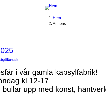
You
Breadcrumbs
Hem
Annons
are
here:
025
fär i vår gamla kapsylfabrik!
söndag kl 12-17
, bullar upp med konst, hantverk