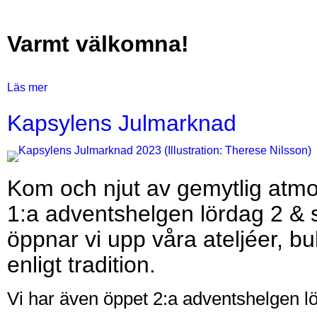
Varmt välkomna!
Läs mer
om
KAPSYLENS
Kapsylens Julmarknad
JULMARKNAD
2025
Bilder
Text
Kom och njut av gemytlig atmos
1:a adventshelgen lördag 2 &
öppnar vi upp våra ateljéer, b
enligt tradition.
Vi har även öppet 2:a adventshelgen 