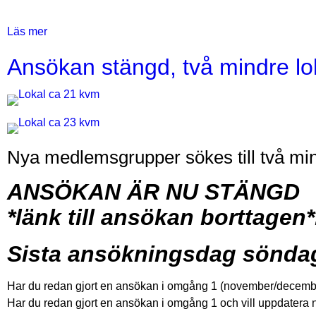
Läs mer
om
Ansökan
Ansökan stängd, två mindre lo
stängd,
del
Bilder
i
gallerilokalen,
plan
1B
Nya medlemsgrupper sökes till två mind
Text
ANSÖKAN ÄR NU STÄNGD
*länk till ansökan borttagen*
Sista ansökningsdag söndag
Har du redan gjort en ansökan i omgång 1 (november/decembe
Har du redan gjort en ansökan i omgång 1 och vill uppdatera 