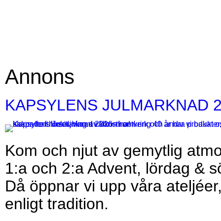
Annons
KAPSYLENS JULMARKNAD 2
Bilder
Text
Kom och njut av gemytlig atmos
1:a och 2:a Advent, lördag & 
Då öppnar vi upp våra ateljéer
enligt tradition.