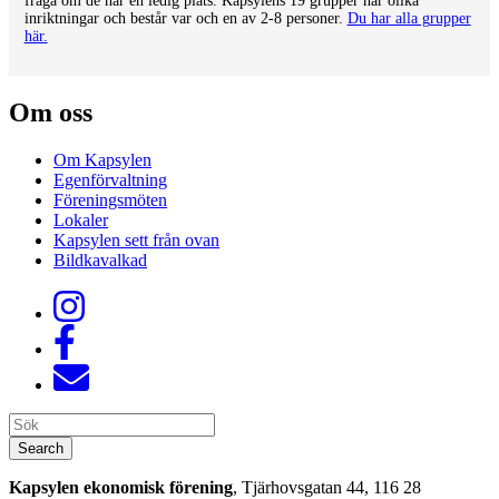
fråga om de har en ledig plats. Kapsylens 19 grupper har olika
inriktningar och består var och en av 2-8 personer.
Du har alla grupper
här.
Om oss
Om Kapsylen
Egenförvaltning
Föreningsmöten
Lokaler
Kapsylen sett från ovan
Bildkavalkad
Search
Search
Kapsylen ekonomisk förening
, Tjärhovsgatan 44, 116 28