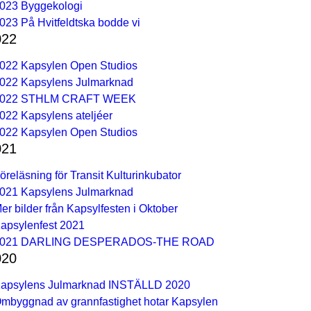
023 Byggekologi
023 På Hvitfeldtska bodde vi
022
022 Kapsylen Open Studios
022 Kapsylens Julmarknad
022 STHLM CRAFT WEEK
022 Kapsylens ateljéer
022 Kapsylen Open Studios
021
öreläsning för Transit Kulturinkubator
021 Kapsylens Julmarknad
er bilder från Kapsylfesten i Oktober
apsylenfest 2021
021 DARLING DESPERADOS-THE ROAD
020
apsylens Julmarknad INSTÄLLD 2020
mbyggnad av grannfastighet hotar Kapsylen