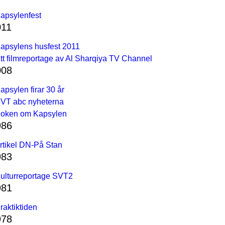
apsylenfest
011
apsylens husfest 2011
tt filmreportage av Al Sharqiya TV Channel
008
apsylen firar 30 år
VT abc nyheterna
oken om Kapsylen
986
rtikel DN-På Stan
983
ulturreportage SVT2
981
raktiktiden
978