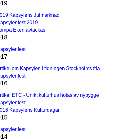
019
019 Kapsylens Julmarknad
apsylenfest 2019
ompa Eken avtackas
018
apsylenfest
017
rtikel om Kapsylen i tidningen Stockholms fria
apsylenfest
016
rtikel ETC - Unikt kulturhus hotas av nybygge
apsylenfest
016 Kapsylens Kulturdagar
015
apsylenfest
014