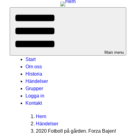
Main menu
Start
Om oss
Historia
Händelser
Grupper
Logga in
Kontakt
Breadcrumbs
You
Hem
are
Händelser
here:
2020 Fotboll på gården. Forza Bajen!