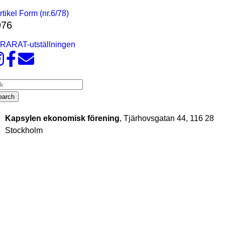
rtikel Form (nr.6/78)
976
RARAT-utställningen
earch
arch
Kapsylen ekonomisk förening
, Tjärhovsgatan 44, 116 28
Stockholm