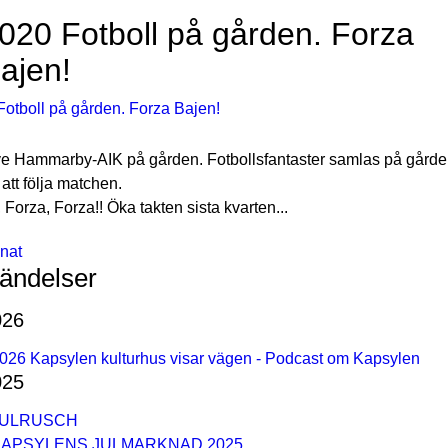
020 Fotboll på gården. Forza
ajen!
ve Hammarby-AIK på gården. Fotbollsfantaster samlas på gård
 att följa matchen.
, Forza, Forza!! Öka takten sista kvarten...
nat
ändelser
026
026 Kapsylen kulturhus visar vägen - Podcast om Kapsylen
025
JULRUSCH
KAPSYLENS JULMARKNAD 2025