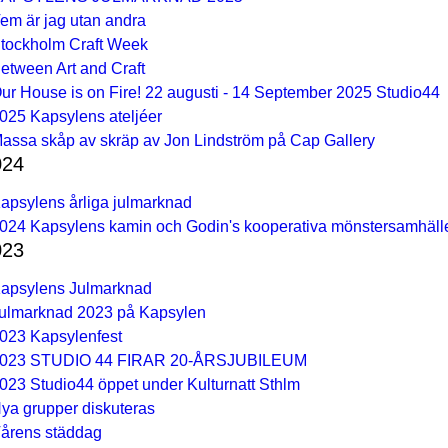
em är jag utan andra
tockholm Craft Week
etween Art and Craft
ur House is on Fire! 22 augusti - 14 September 2025 Studio44
025 Kapsylens ateljéer
assa skåp av skräp av Jon Lindström på Cap Gallery
024
apsylens årliga julmarknad
024 Kapsylens kamin och Godin's kooperativa mönstersamhäll
023
apsylens Julmarknad
ulmarknad 2023 på Kapsylen
023 Kapsylenfest
023 STUDIO 44 FIRAR 20-ÅRSJUBILEUM
023 Studio44 öppet under Kulturnatt Sthlm
ya grupper diskuteras
årens städdag