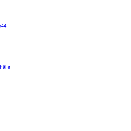
o44
hälle