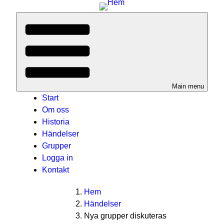
Main menu
Start
Om oss
Historia
Händelser
Grupper
Logga in
Kontakt
You
Breadcrumbs
Hem
Händelser
are
Nya grupper diskuteras
here: